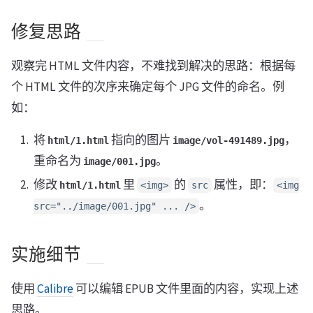
修复思路
观察完 HTML 文件内容，不难找到解决的思路：根据每
个 HTML 文件的次序来确定每个 JPG 文件的命名。例
如：
将
指向的图片
，
html/1.html
image/vol-491489.jpg
重命名为
。
image/001.jpg
修改
里
的
属性，即：
html/1.html
<img>
src
<img
。
src="../image/001.jpg" ... />
实施细节
使用
Calibre
可以编辑 EPUB 文件里面的内容，实现上述
思路。