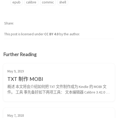
epub
calibre
commic
shell
Share
This post is licensed under
CC BY 4.0
by the author.
Further Reading
May 9, 2019
TXT 制作 MOBI
概述 本文将会介绍如何把 TXT 文件制作成为 Kindle 的 MOBI 文
件。 工具 事先备好如下两项工具： 文本编辑器 Calibre 3.42.0 其
中文本编辑器选择自己熟悉的，并且支持正则表达式的产品。
如 Sublime Text, Notepad++ 等。 TXT 修订 TXT 文件的段落章节使
用 Markdown 语法添加目录，如原文： 第 <...
May 7, 2018