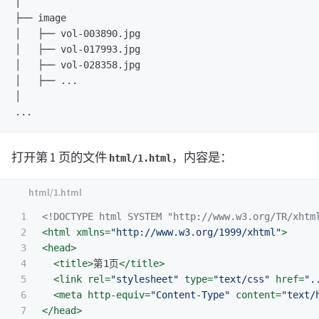
|

├── image

│   ├── vol-003890.jpg

│   ├── vol-017993.jpg

│   ├── vol-028358.jpg

│   ├── ...

│

打开第 1 页的文件
，内容是：
html/1.html
1

<!DOCTYPE html SYSTEM "http://www.w3.org/TR/xhtm
2

<html
xmlns=
"http://www.w3.org/1999/xhtml"
>
3

<head>
4

<title>
第1页
</title>
5

<link
rel=
"stylesheet"
type=
"text/css"
href=
".
6

<meta
http-equiv=
"Content-Type"
content=
"text/
7

</head>