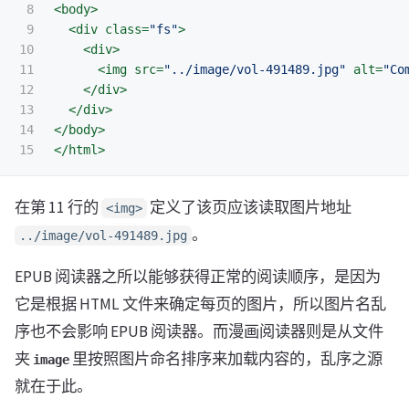
8

<body>
9

<div
class=
"fs"
>
10

<div>
11

<img
src=
"../image/vol-491489.jpg"
alt=
"Co
12

</div>
13

</div>
14

</body>
</html>
在第 11 行的
定义了该页应该读取图片地址
<img>
。
../image/vol-491489.jpg
EPUB 阅读器之所以能够获得正常的阅读顺序，是因为
它是根据 HTML 文件来确定每页的图片，所以图片名乱
序也不会影响 EPUB 阅读器。而漫画阅读器则是从文件
夹
里按照图片命名排序来加载内容的，乱序之源
image
就在于此。