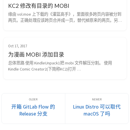
KC2 修改有目录的 MOBI
缘由 vol.moe 上下载的《灌篮高手》，里面很多跨页内容被分到
两页。正确处理应该跨页合并成一页，替代掉原来的两页。另
外，有些页扫描不准，把邻页的边缘都截进来了。这两种情况，
都可通过 KC2 ( Kindle Comic Creator ) 把 PS 处理后的页替代原来
的内容。 几天后在 iPad 上看漫画，发现第一次处理时漏了一些
未处理的瑕疵页。遂再补充完成，不过 KC2 编辑有目录...
Oct 17, 2017
为漫画 MOBI 添加目录
总体思路 使用 KindleUnpack1把 mobi 文件解压分割。 使用 
Kindle Comic Creator2(下简称KC2)打开 
mobi8/OEBPS/content.opf 重制（可加目录），保存为 KF8 的 
mobi 文件。因为 KC2 的输出为双模的 mobi，即里面既有 mobi 
也有 azw3，所以体积为源文件的 2 倍或更多，故需再分解。 使
用 K...
开箱 GitLab Flow 的
Linux Distro 可以取代
Release 分支
macOS 了吗