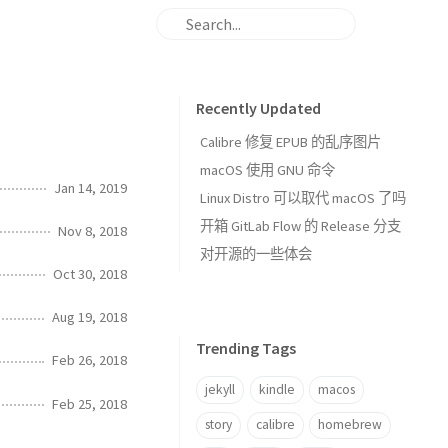
Recently Updated
Calibre 修复 EPUB 的乱序图片
macOS 使用 GNU 命令
Jan 14, 2019
Linux Distro 可以取代 macOS 了吗
开箱 GitLab Flow 的 Release 分支
Nov 8, 2018
对开源的一些体会
Oct 30, 2018
Aug 19, 2018
Trending Tags
Feb 26, 2018
jekyll
kindle
macos
Feb 25, 2018
story
calibre
homebrew