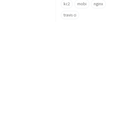
kc2
mobi
nginx
travis ci