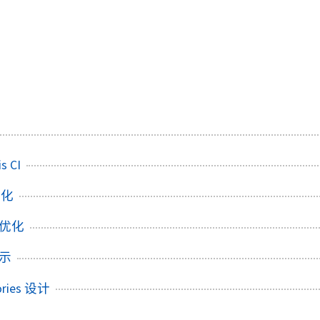
s CI
 优化
能优化
展示
gories 设计