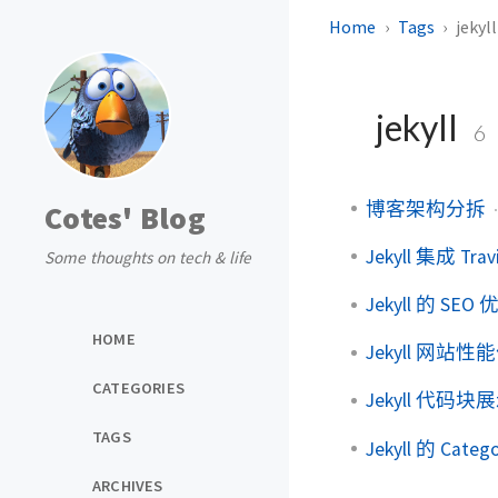
Home
Tags
jekyll
jekyll
6
博客架构分拆
Cotes' Blog
Jekyll 集成 Travi
Some thoughts on tech & life
Jekyll 的 SEO
HOME
Jekyll 网站性
CATEGORIES
Jekyll 代码块
TAGS
Jekyll 的 Cate
ARCHIVES