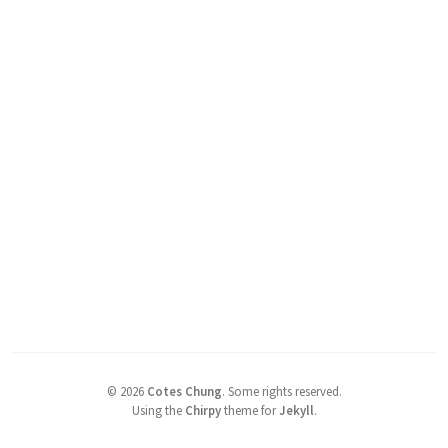
©
2026
Cotes Chung
.
Some rights reserved.
Using the
Chirpy
theme for
Jekyll
.