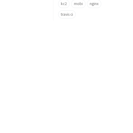
kc2
mobi
nginx
travis ci